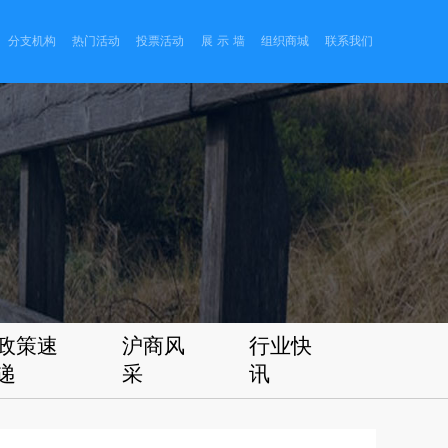
分支机构
热门活动
投票活动
展 示 墙
组织商城
联系我们
政策速
沪商风
行业快
递
采
讯