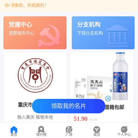
立即体验，共拓商机！
党建中心
分支机构
党群服务中心
下辖分支机构
重庆市福建商会
领取我的名片
郎酒 青花郎53度庄园酱酒酱香型500ml*1瓶礼盒高端白酒商务送礼
武夷山水 24瓶整箱包邮
融入重庆 植根本地
725.00
51.90
780.00
69.00
关于我们
更多产品
首页
排行榜
广场
成员
个人中心