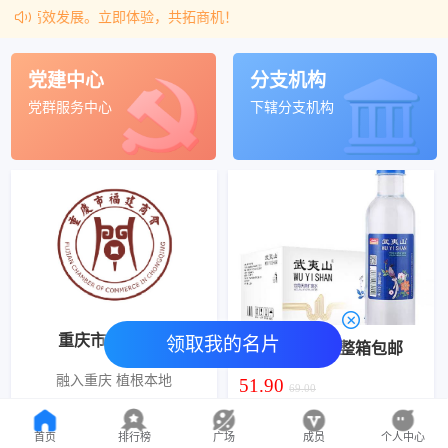
高效发展。立即体验，共拓商机！
党建中心
分支机构
党群服务中心
下辖分支机构
重庆市福建商会
领取我的名片
郎酒 青花郎53度庄园酱酒酱香型500ml*1瓶礼盒高端白酒商务送礼
武夷山水 24瓶整箱包邮
融入重庆 植根本地
725.00
51.90
780.00
69.00
关于我们
更多产品
首页
排行榜
广场
成员
个人中心