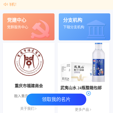
商机！
党建中心
分支机构
党群服务中心
下辖分支机构
重庆市福建商会
郎酒 青花郎53度庄园酱酒酱香型500ml*1瓶礼盒高端白酒商务送礼
武夷山水 24瓶整箱包邮
融入重庆 植根本地
725.00
51.90
780.00
69.00
领取我的名片
关于我们
更多产品