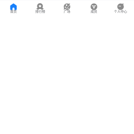
首页
排行榜
广场
成员
个人中心
今日生日
更多
46
林建兴
实业
重庆融成实业有限公司 总经理
成员风采
更多
黄金培
黄祖仁
顾德清
招在
重庆双龙机械配件有限公司
重庆市巨成（集团）有限公
重庆顾嘉实业公司
司